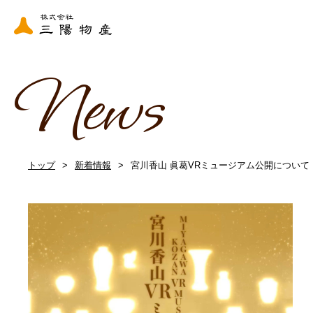
News
トップ
新着情報
宮川香山 眞葛VRミュージアム公開について