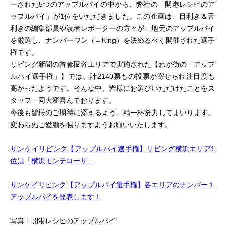
ーされた5つのアップルパイの中から、弊社の「開港レシピのア
ップルパイ」が1位をいただきました。この企画は、目利き＆舌
利きの編集部員や読者レポーターの方々が、地元のアップルパイ
を厳選し、ナンバーワン（＝King）を決めるべく開催された選手
権です。
リビング新聞の首都圏各エリアで実施された【わが街の「アップ
ルパイ選手権」】では、計2140票もの投票が寄せられ注目度も
高かったようです。そんな中、皆様にお選びいただけたことをス
タッフ一同大変喜んでおります。
今後も皆様のご期待に添えるよう、精一杯努力してまいります。
変わらぬご愛顧を賜りますようお願いいたします。
サンケイリビング【アップルパイ選手権】リビング横浜エリア1
位は「横浜モンテローザ」
サンケイリビング【アップルパイ選手権】各エリアのナンバー１
アップルパイを発表します！
写真：開港レシピのアップルパイ