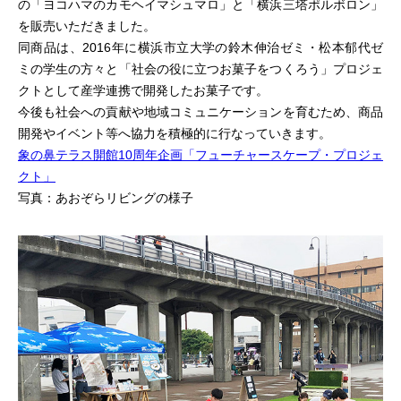
の「ヨコハマのカモヘイマシュマロ」と「横浜三塔ポルボロン」
を販売いただきました。
同商品は、2016年に横浜市立大学の鈴木伸治ゼミ・松本郁代ゼ
ミの学生の方々と「社会の役に立つお菓子をつくろう」プロジェ
クトとして産学連携で開発したお菓子です。
今後も社会への貢献や地域コミュニケーションを育むため、商品
開発やイベント等へ協力を積極的に行なっていきます。
象の鼻テラス開館10周年企画「フューチャースケープ・プロジェ
クト」
写真：あおぞらリビングの様子