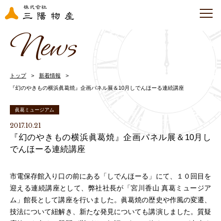
News
トップ
新着情報
『幻のやきもの横浜眞葛焼』企画パネル展＆10月しでんほーる連続講座
眞葛ミュージアム
2017.10.21
『幻のやきもの横浜眞葛焼』企画パネル展＆10月し
でんほーる連続講座
市電保存館入り口の前にある「しでんほーる」にて、１０回目を
迎える連続講座として、弊社社長が「宮川香山 真葛ミュージア
ム」館長として講座を行いました。眞葛焼の歴史や作風の変遷、
技法について紐解き、新たな発見についても講演しました。質疑