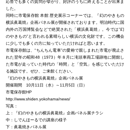
応答でも多くの質問が挙がり、好評のうちに終えることが出来ま
した。
同時に市電保存館 本館 歴史展示コーナーでは、『幻のやきもの
横浜眞葛焼』企画パネル展が開催されております。明治時代に国
内外の万国博覧会などで絶賛された「横浜眞葛焼」。今では”幻
のやきもの”と言われる素晴らしい横浜の文化財です。この機会
に少しでも多くの方に知っていただければと思います。
市電保存館は、“ちんちん電車”の愛称で親しまれた市電が廃止さ
れた翌年の昭和48（1973）年８月に滝頭車両工場跡地に開館し
た市電が走っていた時代の「時間」と「空気」を感じていただけ
る施設です。ぜひ、ご来館ください。
『幻のやきもの横浜眞葛焼』企画パネル展
開催期間 10月11日（水）～11月5日（日）
市電保存館HP
http://www.shiden.yokohama/news/
写真：
上：『幻のやきもの横浜眞葛焼』企画パネル展チラシ
中：しでんほーるでの講座の様子
下：眞葛焼きパネル展