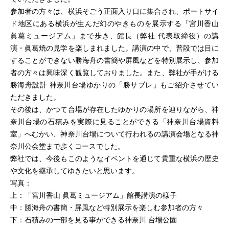
参加者の方々は、横浜そごう正面入り口に集合され、ポートサイ
ド地区にある横浜が生んだ幻のやきものを展示する「宮川香山
眞葛ミュージアム」まで歩き、館長（弊社 代表取締役）の講
演・眞葛焼の見学を楽しまれました。講演の中で、普段では目に
することができない勝海舟の書簡や屏風などを特別展示し、参加
者の方々は興味深く観覧しておりました。また、弊社が手がける
勝海舟設計 神奈川台場ゆかりの「勝サブレ」もご紹介させてい
ただきました。
その後は、かつて台場が存在したゆかりの場所を辿りながら、神
奈川台場の石積みを実際に見ることができる「神奈川台場資料
室」へむかい、神奈川台場について行われるの講演会場となる神
奈川公会堂まで歩くコースでした。
弊社では、今後もこのようなイベントを通じて貴重な横浜の歴史
や文化を継承してゆきたいと思います。
写真：
上：「宮川香山 眞葛ミュージアム」館長講演の様子
中：勝海舟の書簡・屏風など特別展示を楽しむ参加者の方々
下：石積みの一部を見る事ができる神奈川 台場公園