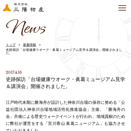
News
トップ
新着情報
史跡探訪「台場健康ウオーク・眞葛ミュージアム見学＆講演会」開催されまし
た。
2017.4.16
史跡探訪「台場健康ウオーク・眞葛ミュージアム見学
＆講演会」開催されました。
江戸時代末期に勝海舟が設計した神奈川台場の保存に努める「公
益社団法人神奈川台場地域活性化推進協会」主催、「勝海舟の
会」共催による歴史ウォークイベントが行われ、地域貢献のため
に弊社が運営をする「宮川香山 眞葛ニュージアム」も協力させ
ていただきました。