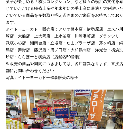
菓子が楽しめる「横浜コレクション」など様々の横浜の文化を感
じていただける帰省土産や年末年始の手土産に最適と大好評いた
だいている商品を多数取り揃え皆さまのご来店をお待ちしており
ます。
※イトーヨーカドー販売店：アリオ橋本店・伊勢原店・エスパ川
崎店・大船店・上大岡店・上永谷店・川崎港町店・グランツリー
武蔵小杉店・湘南台店・立場店・たまプラーザ店・茅ヶ崎店・綱
島店・秦野店・藤沢店・溝ノ口店・大和鶴間店・洋光台・横浜別
所店・ららぽーと横浜店（店舗名50音順）
※販売の商品や期間につきましては、各店舗異なります。直接店
舗にお問い合わせください。
写真：イトーヨーカドー催事販売の様子