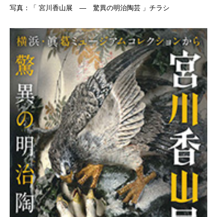
写真：「 宮川香山展 ― 驚異の明治陶芸 」チラシ