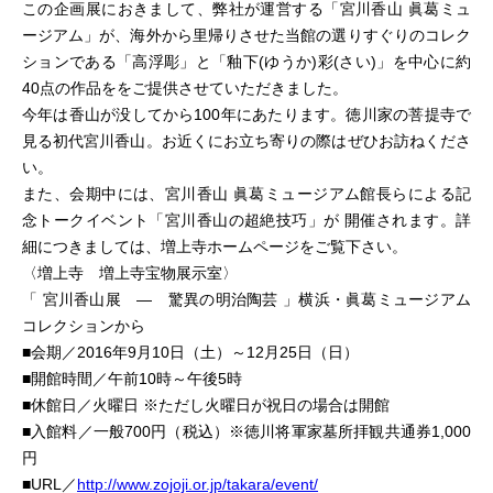
この企画展におきまして、弊社が運営する「宮川香山 眞葛ミュ
ージアム」が、海外から里帰りさせた当館の選りすぐりのコレク
ションである「高浮彫」と「釉下(ゆうか)彩(さい)」を中心に約
40点の作品ををご提供させていただきました。
今年は香山が没してから100年にあたります。徳川家の菩提寺で
見る初代宮川香山。お近くにお立ち寄りの際はぜひお訪ねくださ
い。
また、会期中には、宮川香山 眞葛ミュージアム館長らによる記
念トークイベント「宮川香山の超絶技巧」が 開催されます。詳
細につきましては、増上寺ホームページをご覧下さい。
〈増上寺 増上寺宝物展示室〉
「 宮川香山展 ― 驚異の明治陶芸 」横浜・眞葛ミュージアム
コレクションから
■会期／2016年9月10日（土）～12月25日（日）
■開館時間／午前10時～午後5時
■休館日／火曜日 ※ただし火曜日が祝日の場合は開館
■入館料／一般700円（税込）※徳川将軍家墓所拝観共通券1,000
円
■URL／
http://www.zojoji.or.jp/takara/event/