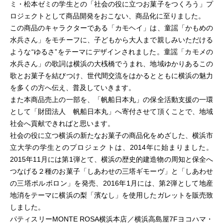
ミ・松本ゼミの学生との「社会の役に立つお菓子をつくろう」プ
ロジェクトとして商品開発をおこない、商品化に至りました。
この商品のキャラクターである「カモヘイ」は、童謡「かもめの
水兵さん」をモチーフに、子どもから大人まで親しみいただける
ような“ゆるさ”をテーマにデザインされました。童謡「カモメの
水兵さん」の歌詞は横浜の大桟橋でうまれ、地域ゆかりあるこの
歌とお菓子を結びつけ、世代間交流をはかるとともに横浜の魅力
を多くの方へ伝え、普及していきます。
また本商品売上の一部を、「帆船日本丸」の保全活動支援の一環
として「財団法人 帆船日本丸」へ寄付させて頂くことで、地域
社会へ貢献できればと思います。
社会の役に立つ横浜の新たなお菓子の商品化をめざした、横浜市
立大学の学生とのプロジェクトは、2014年に始まりました。
2015年11月には第1弾とて、横浜の歴史的建造物の周知と保全へ
つなげる２種のお菓子「しあわせの三塔ギモーヴ」と「しあわせ
の三塔ポルボロン」を発売、2016年1月には、第2弾として地産
地消をテーマに横浜の梨「濱なし」を使用したガレットを販売致
しました。
パティスリーMONTE ROSA横浜本店／横浜高島屋7Fヨコハマ・