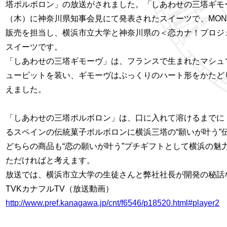
塔ポルボロン」の放送がされました。「しあわせの三塔ギモ
（木）に神奈川県知事会見にて発表されたスイーツで、
MON
販売を担当し、横浜市立大学と神奈川県の＜恋カナ！プロジ
スイーツです。
「しあわせの三塔ギモーヴ」は、フランスで生まれたマシュ
ューピットを装い、ギモーヴはぷっくりのハート形をかたど
えました。
「しあわせの三塔ポルボロン」は、口に入れて溶けるまでに
るスペインの伝統菓子ポルボロンに横浜三塔の
“
願いが叶う
”
どちらの商品も
“
恋の願いが叶う
”
プチギフトとして横浜の魅
ただければと考えます。
放送では、横浜市立大学の生徒さんと弊社社長が開発の秘話
TVK
カナフル
TV
（放送動画）
http://www.pref.kanagawa.jp/cnt/f6546/p18520.html#player2