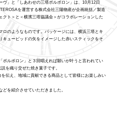
ーヴ」と「しあわせの三塔ポルボロン」は、
10
月
12
日
TEROSA
を運営する株式会社三陽物産が企画統括／製造
ェクト＞と＜横濱三塔協議会＞がコラボレーションした
マロのようなものです。パッケージには、横浜三塔とキ
りキューピッドの矢をイメージした赤いスティックをそ
「ポルボロン」と３回唱えれば願いが叶うと言われてい
伝説を織り交ぜた焼き菓子です。
力を伝え、地域に貢献できる商品として皆様にお楽しみい
などを紹介させていただきました。