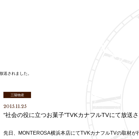
て放送されました。
三陽物産
2015.11.25
“社会の役に立つお菓子”TVKカナフルTVにて放送
先日、
MONTEROSA
横浜本店にて
TVK
カナフル
TV
の取材が