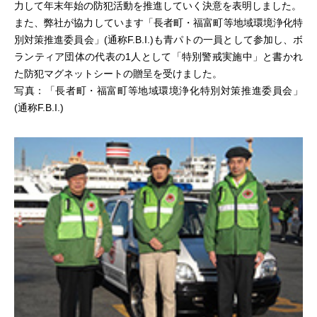
力して年末年始の防犯活動を推進していく決意を表明しました。
また、弊社が協力しています「長者町・福富町等地域環境浄化特
別対策推進委員会」(通称F.B.I.)も青パトの一員として参加し、ボ
ランティア団体の代表の1人として「特別警戒実施中」と書かれ
た防犯マグネットシートの贈呈を受けました。
写真：「長者町・福富町等地域環境浄化特別対策推進委員会」
(通称F.B.I.)