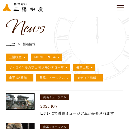
News
トップ
新着情報
三陽物産
MONTE ROSA
ザ・ロイヤルカフェ 横浜モンテローザ
催事出店
山手133番館
眞葛ミュージアム
メディア情報
眞葛ミュージアム
2025.10.7
Eテレにて眞葛ミュージアムが紹介されます
眞葛ミュージアム