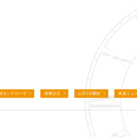
浜モンテローザ
催事出店
山手133番館
眞葛ミュ