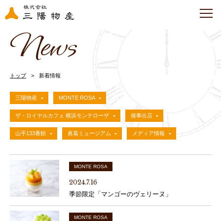
News
トップ
新着情報
三陽物産
MONTE ROSA
ザ・ロイヤルカフェ 横浜モンテローザ
催事出店
山手133番館
眞葛ミュージアム
メディア情報
MONTE ROSA
2024.7.16
季節限定「マンゴーのヴェリーヌ」
MONTE ROSA