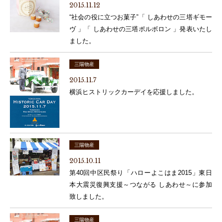
2015.11.12
“社会の役に立つお菓子”「 しあわせの三塔ギモー
ヴ 」「 しあわせの三塔ポルボロン 」発表いたし
ました。
三陽物産
2015.11.7
横浜ヒストリックカーデイを応援しました。
三陽物産
2015.10.11
第40回中区民祭り「ハローよこはま2015」東日
本大震災復興支援～つながる しあわせ～に参加
致しました。
三陽物産