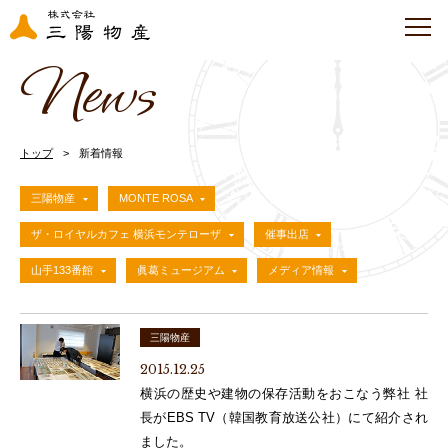
News
トップ
新着情報
三陽物産
MONTE ROSA
ザ・ロイヤルカフェ 横浜モンテローザ
催事出店
山手133番館
眞葛ミュージアム
メディア情報
三陽物産
2015.12.25
横浜の歴史や建物の保存活動をおこなう弊社 社
長がEBS TV（韓国教育放送公社）にて紹介され
ました。